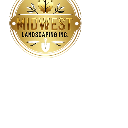
Contáctanos
7121 Dunham Rd, Downers Grove, IL
60516, Estados Unidos
Downers Grove: (630) 964-2700